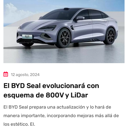
Autoanalítica IA
Agente Inteligente
Estoy aquí para encontrar lo que necesitas. ¿Qué estás
buscando? "Este asistente con IA (OpenAI) ofrece
información referencial que puede contener errores.
Asistente con IA en desarrollo. Autoanalítica optimiza
diariamente su exactitud."
12 agosto, 2024
El BYD Seal evolucionará con
esquema de 800V y LiDar
El BYD Seal prepara una actualización y lo hará de
manera importante, incorporando mejoras más allá de
los estético. El.