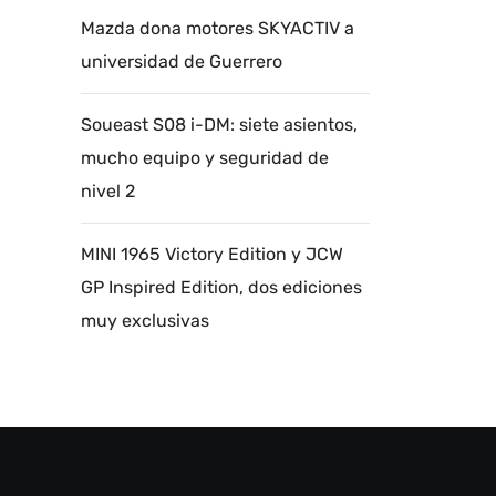
Mazda dona motores SKYACTIV a
universidad de Guerrero
Soueast S08 i-DM: siete asientos,
mucho equipo y seguridad de
nivel 2
MINI 1965 Victory Edition y JCW
GP Inspired Edition, dos ediciones
muy exclusivas
Autoanalítica IA
Agente Inteligente
Estoy aquí para encontrar lo que necesitas.
¿Qué estás buscando? "Este asistente con