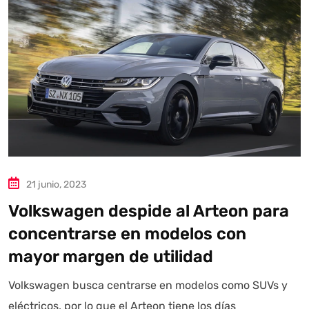
Autoanalítica IA
Agente Inteligente
Estoy aquí para encontrar lo que necesitas. ¿Qué estás
buscando? "Este asistente con IA (OpenAI) ofrece
información referencial que puede contener errores.
Asistente con IA en desarrollo. Autoanalítica optimiza
diariamente su exactitud."
21 junio, 2023
Volkswagen despide al Arteon para
concentrarse en modelos con
mayor margen de utilidad
Volkswagen busca centrarse en modelos como SUVs y
eléctricos, por lo que el Arteon tiene los días