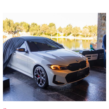
Autoanalítica IA
Agente Inteligente
Estoy aquí para encontrar lo que necesitas. ¿Qué estás
buscando? "Este asistente con IA (OpenAI) ofrece
información referencial que puede contener errores.
Asistente con IA en desarrollo. Autoanalítica optimiza
diariamente su exactitud."