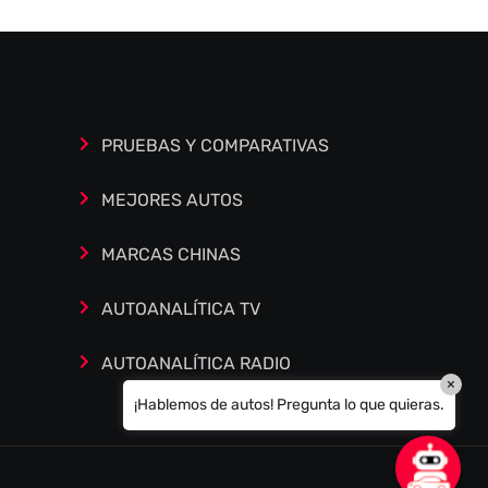
Estoy aquí para encontrar lo que necesitas.
¿Qué estás buscando? "Este asistente con
IA (OpenAI) ofrece información referencial
que puede contener errores. Asistente con
PRUEBAS Y COMPARATIVAS
IA en desarrollo. Autoanalítica optimiza
diariamente su exactitud."
MEJORES AUTOS
MARCAS CHINAS
AUTOANALÍTICA TV
AUTOANALÍTICA RADIO
×
¡Hablemos de autos! Pregunta lo que quieras.