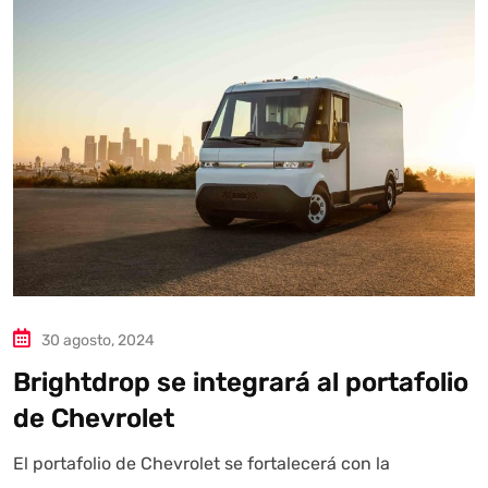
Autoanalítica IA
Agente Inteligente
Estoy aquí para encontrar lo que necesitas. ¿Qué estás
buscando? "Este asistente con IA (OpenAI) ofrece
información referencial que puede contener errores.
Asistente con IA en desarrollo. Autoanalítica optimiza
diariamente su exactitud."
30 agosto, 2024
Brightdrop se integrará al portafolio
de Chevrolet
El portafolio de Chevrolet se fortalecerá con la