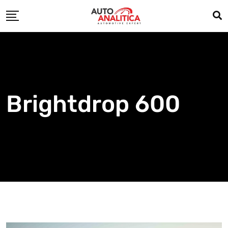
Skip
to
content
Brightdrop 600