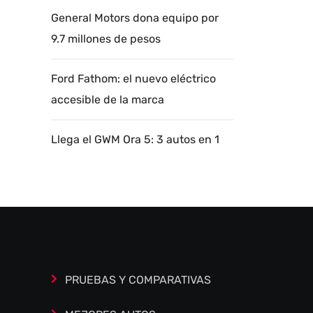
General Motors dona equipo por
9.7 millones de pesos
Ford Fathom: el nuevo eléctrico
accesible de la marca
Llega el GWM Ora 5: 3 autos en 1
Autoanalítica IA
Agente Inteligente
Estoy aquí para encontrar lo que necesitas.
¿Qué estás buscando? "Este asistente con
IA (OpenAI) ofrece información referencial
que puede contener errores. Asistente con
PRUEBAS Y COMPARATIVAS
IA en desarrollo. Autoanalítica optimiza
diariamente su exactitud."