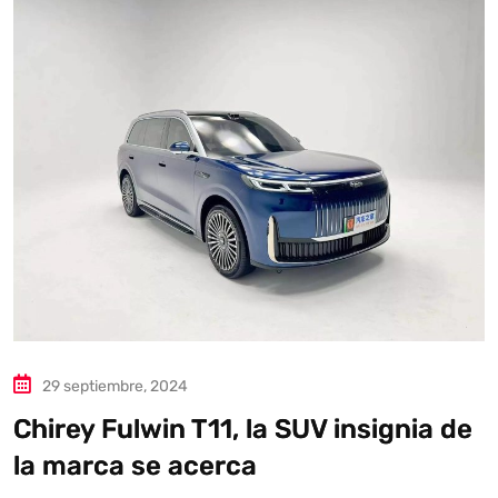
Autoanalítica IA
Agente Inteligente
Estoy aquí para encontrar lo que necesitas. ¿Qué estás
buscando? "Este asistente con IA (OpenAI) ofrece
información referencial que puede contener errores.
Asistente con IA en desarrollo. Autoanalítica optimiza
diariamente su exactitud."
29 septiembre, 2024
Chirey Fulwin T11, la SUV insignia de
la marca se acerca