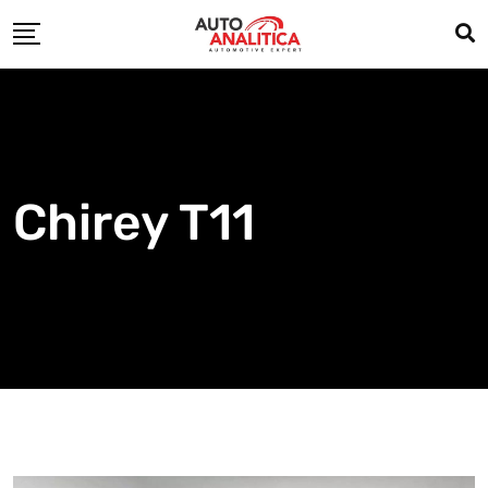
Skip
to
content
Chirey T11