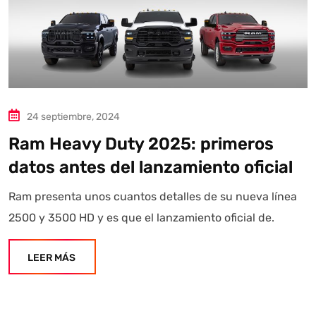
Autoanalítica IA
Agente Inteligente
Estoy aquí para encontrar lo que necesitas. ¿Qué estás
buscando? "Este asistente con IA (OpenAI) ofrece
información referencial que puede contener errores.
24 septiembre, 2024
Asistente con IA en desarrollo. Autoanalítica optimiza
diariamente su exactitud."
Ram Heavy Duty 2025: primeros
datos antes del lanzamiento oficial
Ram presenta unos cuantos detalles de su nueva línea
2500 y 3500 HD y es que el lanzamiento oficial de.
LEER MÁS