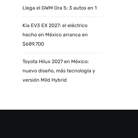
Llega el GWM Ora 5: 3 autos en 1
Kia EV3 EX 2027: el eléctrico
hecho en México arranca en
$689,700
Toyota Hilux 2027 en México:
nuevo diseño, más tecnología y
versión Mild Hybrid
Autoanalítica IA
Agente Inteligente
Estoy aquí para encontrar lo que necesitas.
¿Qué estás buscando? "Este asistente con
IA (OpenAI) ofrece información referencial
que puede contener errores. Asistente con