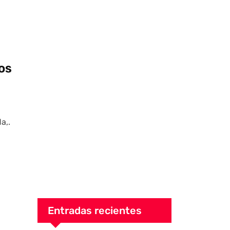
s
mos
a,.
Entradas recientes