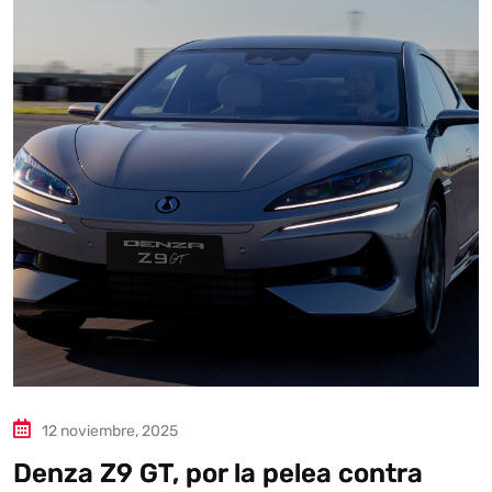
Autoanalítica IA
Agente Inteligente
Estoy aquí para encontrar lo que necesitas. ¿Qué estás
buscando? "Este asistente con IA (OpenAI) ofrece
información referencial que puede contener errores.
Asistente con IA en desarrollo. Autoanalítica optimiza
diariamente su exactitud."
12 noviembre, 2025
Denza Z9 GT, por la pelea contra