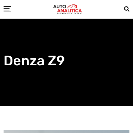
Skip
to
content
Denza Z9