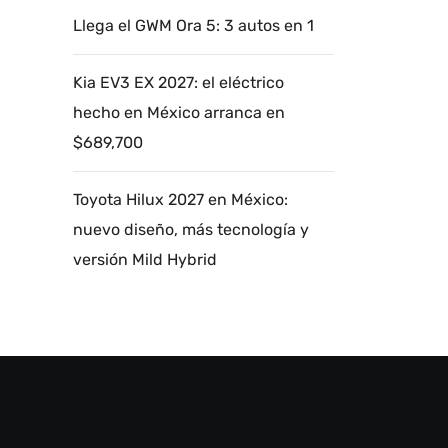
Llega el GWM Ora 5: 3 autos en 1
Kia EV3 EX 2027: el eléctrico
hecho en México arranca en
$689,700
Toyota Hilux 2027 en México:
nuevo diseño, más tecnología y
versión Mild Hybrid
Autoanalítica IA
Agente Inteligente
Estoy aquí para encontrar lo que necesitas.
¿Qué estás buscando? "Este asistente con
IA (OpenAI) ofrece información referencial
que puede contener errores. Asistente con