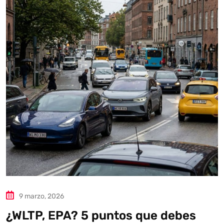
Autoanalítica IA
Agente Inteligente
Estoy aquí para encontrar lo que necesitas. ¿Qué estás
buscando? "Este asistente con IA (OpenAI) ofrece
información referencial que puede contener errores.
Asistente con IA en desarrollo. Autoanalítica optimiza
diariamente su exactitud."
9 marzo, 2026
¿WLTP, EPA? 5 puntos que debes