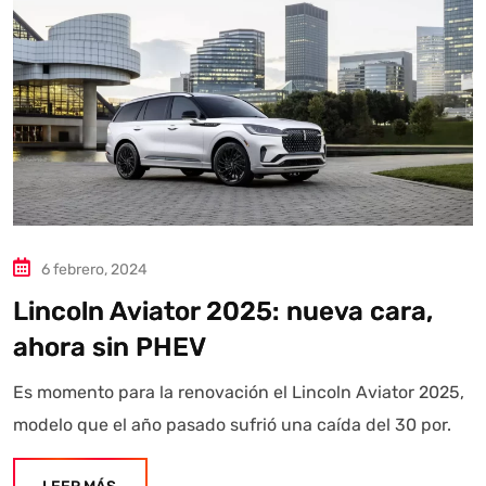
Autoanalítica IA
Agente Inteligente
Estoy aquí para encontrar lo que necesitas. ¿Qué estás
buscando? "Este asistente con IA (OpenAI) ofrece
información referencial que puede contener errores.
Asistente con IA en desarrollo. Autoanalítica optimiza
diariamente su exactitud."
6 febrero, 2024
Lincoln Aviator 2025: nueva cara,
ahora sin PHEV
Es momento para la renovación el Lincoln Aviator 2025,
modelo que el año pasado sufrió una caída del 30 por.