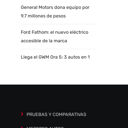
General Motors dona equipo por
9.7 millones de pesos
Ford Fathom: el nuevo eléctrico
accesible de la marca
Llega el GWM Ora 5: 3 autos en 1
Autoanalítica IA
Agente Inteligente
Estoy aquí para encontrar lo que necesitas.
¿Qué estás buscando? "Este asistente con
IA (OpenAI) ofrece información referencial
que puede contener errores. Asistente con
PRUEBAS Y COMPARATIVAS
IA en desarrollo. Autoanalítica optimiza
diariamente su exactitud."