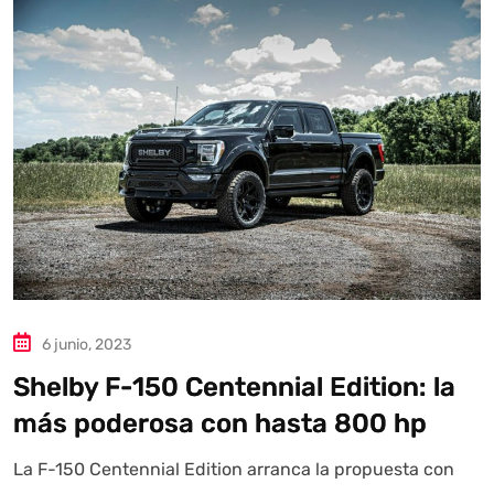
Autoanalítica IA
Agente Inteligente
Estoy aquí para encontrar lo que necesitas. ¿Qué estás
buscando? "Este asistente con IA (OpenAI) ofrece
información referencial que puede contener errores.
Asistente con IA en desarrollo. Autoanalítica optimiza
diariamente su exactitud."
6 junio, 2023
Shelby F-150 Centennial Edition: la
más poderosa con hasta 800 hp
La F-150 Centennial Edition arranca la propuesta con