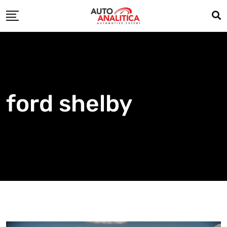
Skip
to
content
ford shelby