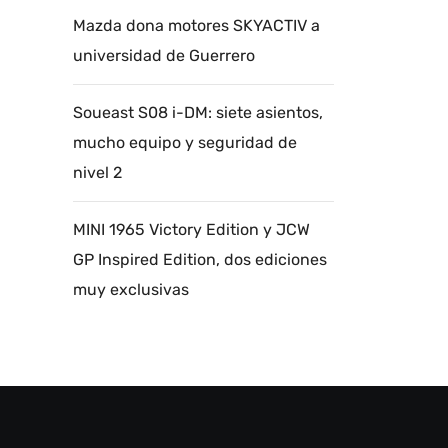
Mazda dona motores SKYACTIV a
universidad de Guerrero
Soueast S08 i-DM: siete asientos,
mucho equipo y seguridad de
nivel 2
MINI 1965 Victory Edition y JCW
GP Inspired Edition, dos ediciones
muy exclusivas
Autoanalítica IA
Agente Inteligente
Estoy aquí para encontrar lo que necesitas.
¿Qué estás buscando? "Este asistente con