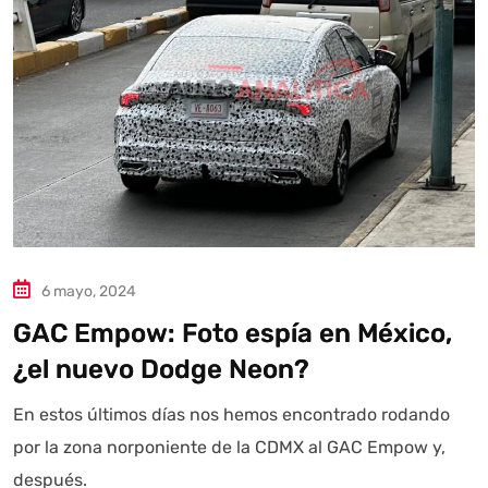
Autoanalítica IA
Agente Inteligente
Estoy aquí para encontrar lo que necesitas. ¿Qué estás
buscando? "Este asistente con IA (OpenAI) ofrece
información referencial que puede contener errores.
Asistente con IA en desarrollo. Autoanalítica optimiza
diariamente su exactitud."
6 mayo, 2024
GAC Empow: Foto espía en México,
¿el nuevo Dodge Neon?
En estos últimos días nos hemos encontrado rodando
por la zona norponiente de la CDMX al GAC Empow y,
después.