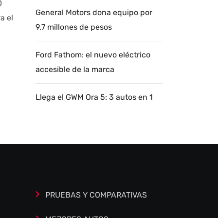
0
General Motors dona equipo por
a el
9.7 millones de pesos
Ford Fathom: el nuevo eléctrico
accesible de la marca
Llega el GWM Ora 5: 3 autos en 1
Autoanalítica IA
Agente Inteligente
Estoy aquí para encontrar lo que necesitas.
¿Qué estás buscando? "Este asistente con
IA (OpenAI) ofrece información referencial
que puede contener errores. Asistente con
PRUEBAS Y COMPARATIVAS
IA en desarrollo. Autoanalítica optimiza
diariamente su exactitud."