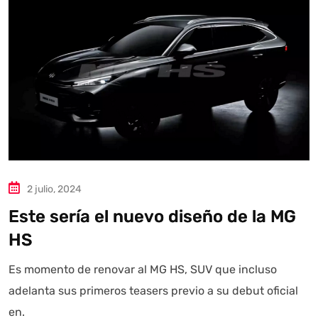
Autoanalítica IA
Agente Inteligente
Estoy aquí para encontrar lo que necesitas. ¿Qué estás
buscando? "Este asistente con IA (OpenAI) ofrece
información referencial que puede contener errores.
Asistente con IA en desarrollo. Autoanalítica optimiza
diariamente su exactitud."
2 julio, 2024
Este sería el nuevo diseño de la MG
HS
Es momento de renovar al MG HS, SUV que incluso
adelanta sus primeros teasers previo a su debut oficial
en.