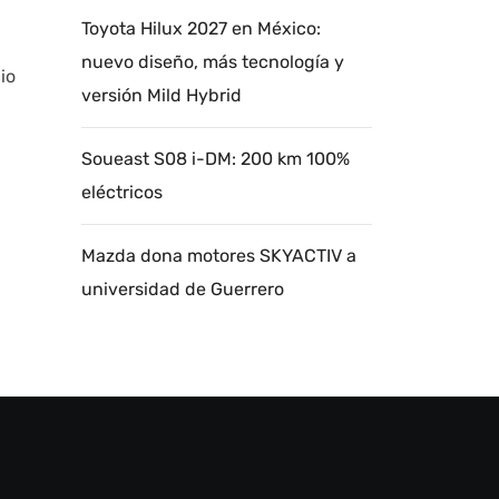
Toyota Hilux 2027 en México:
nuevo diseño, más tecnología y
io
versión Mild Hybrid
Soueast S08 i-DM: 200 km 100%
eléctricos
Mazda dona motores SKYACTIV a
universidad de Guerrero
Autoanalítica IA
Agente Inteligente
Estoy aquí para encontrar lo que necesitas.
¿Qué estás buscando? "Este asistente con
IA (OpenAI) ofrece información referencial
que puede contener errores. Asistente con