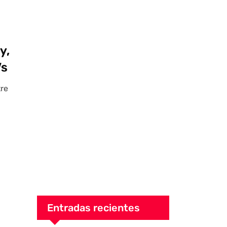
y,
Vs
tre
Entradas recientes