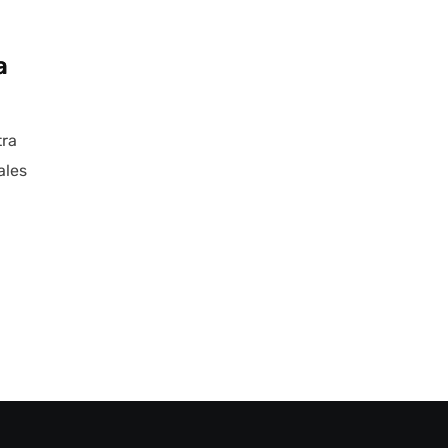
a
tra
ales
Autoanalítica IA
Agente Inteligente
Estoy aquí para encontrar lo que necesitas.
¿Qué estás buscando? "Este asistente con