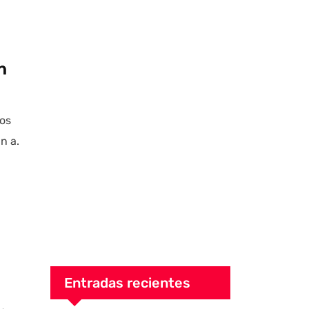
n
los
n a.
i
Entradas recientes