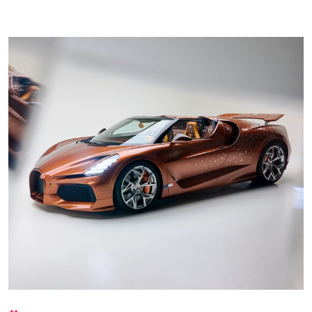
Autoanalítica IA
Agente Inteligente
Estoy aquí para encontrar lo que necesitas. ¿Qué estás
buscando? "Este asistente con IA (OpenAI) ofrece
información referencial que puede contener errores.
Asistente con IA en desarrollo. Autoanalítica optimiza
diariamente su exactitud."