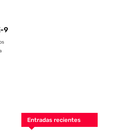
X-9
os
a
Entradas recientes