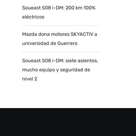
Soueast S08 i-DM: 200 km 100%
eléctricos
Mazda dona motores SKYACTIV a
universidad de Guerrero
Soueast S08 i-DM: siete asientos,
mucho equipo y seguridad de
nivel 2
Autoanalítica IA
Agente Inteligente
Estoy aquí para encontrar lo que necesitas.
¿Qué estás buscando? "Este asistente con
IA (OpenAI) ofrece información referencial
que puede contener errores. Asistente con