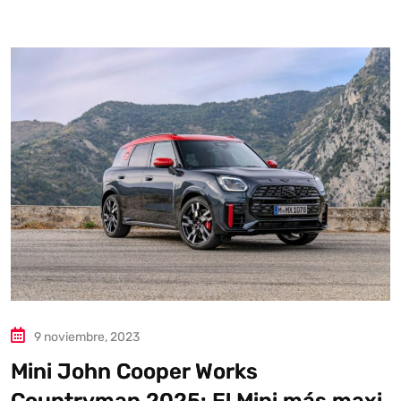
Autoanalítica IA
Agente Inteligente
Estoy aquí para encontrar lo que necesitas. ¿Qué estás
buscando? "Este asistente con IA (OpenAI) ofrece
información referencial que puede contener errores.
Asistente con IA en desarrollo. Autoanalítica optimiza
diariamente su exactitud."
9 noviembre, 2023
Mini John Cooper Works
Countryman 2025: El Mini más maxi