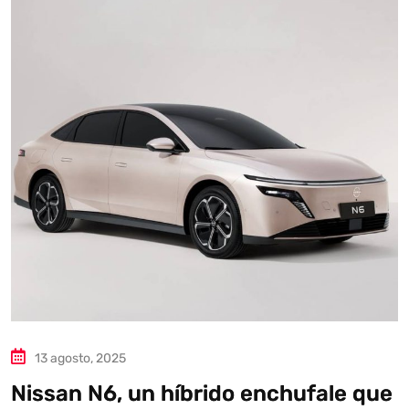
Autoanalítica IA
Agente Inteligente
Estoy aquí para encontrar lo que necesitas. ¿Qué estás
buscando? "Este asistente con IA (OpenAI) ofrece
información referencial que puede contener errores.
Asistente con IA en desarrollo. Autoanalítica optimiza
diariamente su exactitud."
13 agosto, 2025
Nissan N6, un híbrido enchufale que