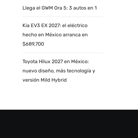
Llega el GWM Ora 5: 3 autos en 1
Kia EV3 EX 2027: el eléctrico
hecho en México arranca en
$689,700
Toyota Hilux 2027 en México:
nuevo diseño, más tecnología y
versión Mild Hybrid
Autoanalítica IA
Agente Inteligente
Estoy aquí para encontrar lo que necesitas.
¿Qué estás buscando? "Este asistente con
IA (OpenAI) ofrece información referencial
que puede contener errores. Asistente con