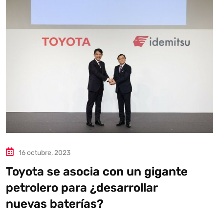
Autoanalítica IA
Agente Inteligente
Estoy aquí para encontrar lo que necesitas. ¿Qué estás
buscando? "Este asistente con IA (OpenAI) ofrece
información referencial que puede contener errores.
Asistente con IA en desarrollo. Autoanalítica optimiza
diariamente su exactitud."
16 octubre, 2023
Toyota se asocia con un gigante
petrolero para ¿desarrollar
nuevas baterías?