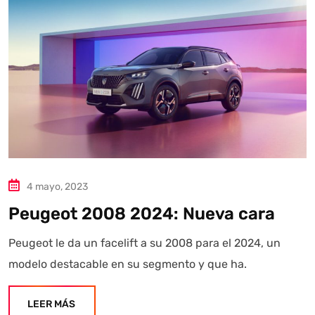
Autoanalítica IA
Agente Inteligente
Estoy aquí para encontrar lo que necesitas. ¿Qué estás
buscando? "Este asistente con IA (OpenAI) ofrece
4 mayo, 2023
información referencial que puede contener errores.
Peugeot 2008 2024: Nueva cara
Asistente con IA en desarrollo. Autoanalítica optimiza
diariamente su exactitud."
Peugeot le da un facelift a su 2008 para el 2024, un
modelo destacable en su segmento y que ha.
LEER MÁS