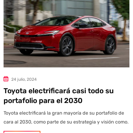
24 julio, 2024
Autoanalítica IA
Agente Inteligente
Toyota electrificará casi todo su
portafolio para el 2030
Estoy aquí para encontrar lo que necesitas. ¿Qué estás
buscando? "Este asistente con IA (OpenAI) ofrece
Toyota electrificará la gran mayoría de su portafolio de
información referencial que puede contener errores.
cara al 2030, como parte de su estrategia y visión como.
Asistente con IA en desarrollo. Autoanalítica optimiza
diariamente su exactitud."