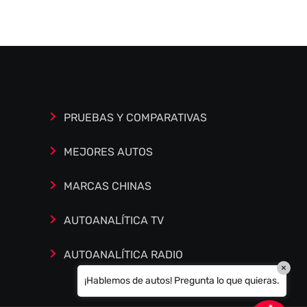
Autoanalítica IA
Agente Inteligente
Estoy aquí para encontrar lo que necesitas.
¿Qué estás buscando? "Este asistente con
IA (OpenAI) ofrece información referencial
que puede contener errores. Asistente con
PRUEBAS Y COMPARATIVAS
IA en desarrollo. Autoanalítica optimiza
diariamente su exactitud."
MEJORES AUTOS
MARCAS CHINAS
AUTOANALÍTICA TV
AUTOANALÍTICA RADIO
×
¡Hablemos de autos! Pregunta lo que quieras.