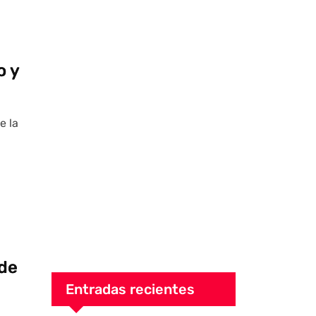
o y
e la
de
Entradas recientes