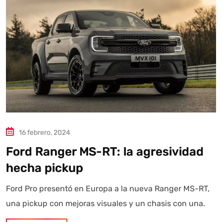
Autoanalítica IA
Agente Inteligente
Estoy aquí para encontrar lo que necesitas. ¿Qué estás
buscando? "Este asistente con IA (OpenAI) ofrece
información referencial que puede contener errores.
Asistente con IA en desarrollo. Autoanalítica optimiza
diariamente su exactitud."
16 febrero, 2024
Ford Ranger MS-RT: la agresividad
hecha pickup
Ford Pro presentó en Europa a la nueva Ranger MS-RT,
una pickup con mejoras visuales y un chasis con una.