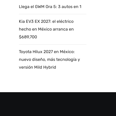
Llega el GWM Ora 5: 3 autos en 1
Kia EV3 EX 2027: el eléctrico
hecho en México arranca en
$689,700
Toyota Hilux 2027 en México:
nuevo diseño, más tecnología y
versión Mild Hybrid
Autoanalítica IA
Agente Inteligente
Estoy aquí para encontrar lo que necesitas.
¿Qué estás buscando? "Este asistente con
IA (OpenAI) ofrece información referencial
que puede contener errores. Asistente con