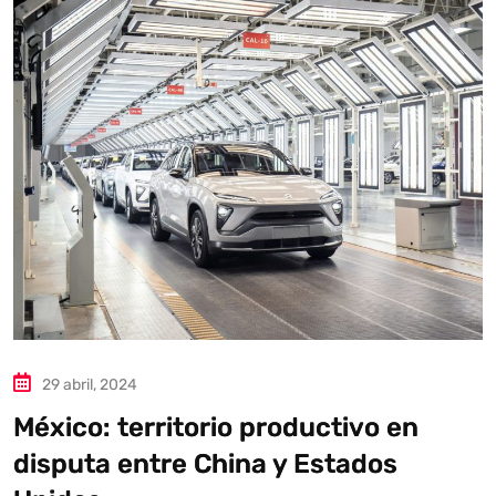
Autoanalítica IA
Agente Inteligente
Estoy aquí para encontrar lo que necesitas. ¿Qué estás
buscando? "Este asistente con IA (OpenAI) ofrece
información referencial que puede contener errores.
Asistente con IA en desarrollo. Autoanalítica optimiza
diariamente su exactitud."
29 abril, 2024
México: territorio productivo en
disputa entre China y Estados