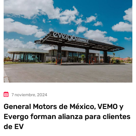
Autoanalítica IA
Agente Inteligente
Estoy aquí para encontrar lo que necesitas. ¿Qué estás
buscando? "Este asistente con IA (OpenAI) ofrece
información referencial que puede contener errores.
Asistente con IA en desarrollo. Autoanalítica optimiza
diariamente su exactitud."
7 noviembre, 2024
General Motors de México, VEMO y
Evergo forman alianza para clientes
de EV