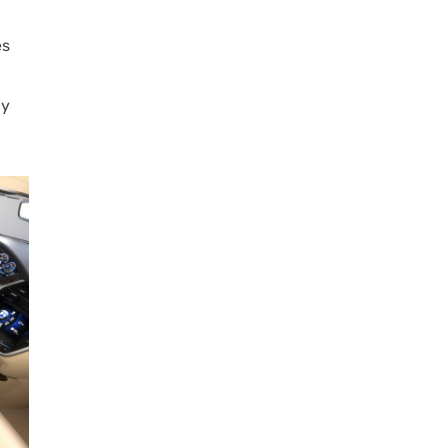
es
 y