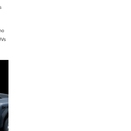
s
mo
UVs