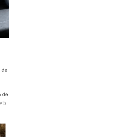
e de
a de
BYD