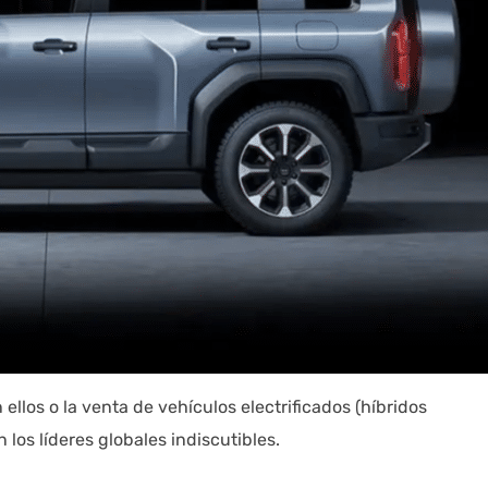
llos o la venta de vehículos electrificados (híbridos
los líderes globales indiscutibles.