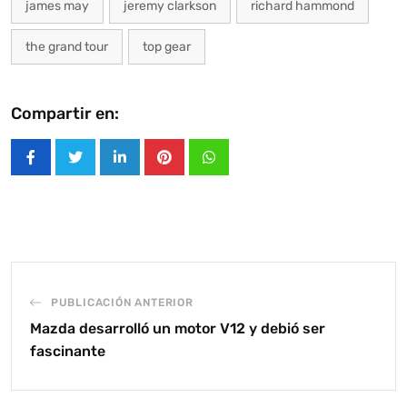
james may
jeremy clarkson
richard hammond
the grand tour
top gear
Compartir en:
LinkedIn
Pinterest
Whatsapp
PUBLICACIÓN ANTERIOR
Mazda desarrolló un motor V12 y debió ser
fascinante