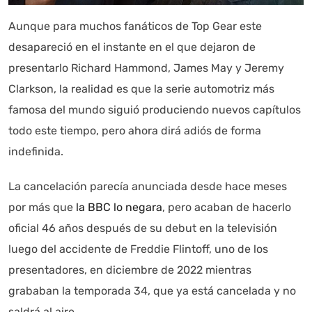
Aunque para muchos fanáticos de Top Gear este
desapareció en el instante en el que dejaron de
presentarlo Richard Hammond, James May y Jeremy
Clarkson, la realidad es que la serie automotriz más
famosa del mundo siguió produciendo nuevos capítulos
todo este tiempo, pero ahora dirá adiós de forma
indefinida.
Autoanalítica IA
Agente Inteligente
La cancelación parecía anunciada desde hace meses
Estoy aquí para encontrar lo que necesitas. ¿Qué estás
por más que
la BBC lo negara
, pero acaban de hacerlo
buscando? "Este asistente con IA (OpenAI) ofrece
oficial 46 años después de su debut en la televisión
información referencial que puede contener errores.
Asistente con IA en desarrollo. Autoanalítica optimiza
luego del accidente de Freddie Flintoff, uno de los
diariamente su exactitud."
presentadores, en diciembre de 2022 mientras
grababan la temporada 34, que ya está cancelada y no
saldrá al aire.