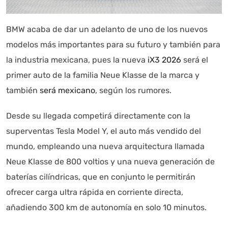
BMW acaba de dar un adelanto de uno de los nuevos
modelos más importantes para su futuro y también para
la industria mexicana, pues la nueva
iX3 2026
será el
primer auto de la familia Neue Klasse de la marca y
también
será mexicano
, según los rumores.
Autoanalítica IA
Agente Inteligente
Desde su llegada competirá directamente con la
superventas Tesla Model Y, el auto más vendido del
Estoy aquí para encontrar lo que necesitas. ¿Qué estás
mundo, empleando una nueva arquitectura llamada
buscando? "Este asistente con IA (OpenAI) ofrece
Neue Klasse de 800 voltios y una nueva generación de
información referencial que puede contener errores.
baterías cilíndricas, que en conjunto le permitirán
Asistente con IA en desarrollo. Autoanalítica optimiza
diariamente su exactitud."
ofrecer carga ultra rápida en corriente directa,
añadiendo 300 km de autonomía en solo 10 minutos.