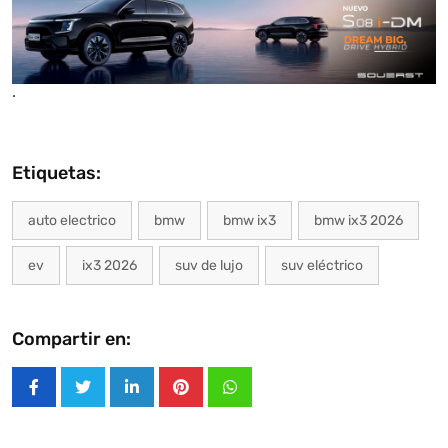
.
Etiquetas:
auto electrico
bmw
bmw ix3
bmw ix3 2026
ev
ix3 2026
suv de lujo
suv eléctrico
Compartir en:
LinkedIn
Pinterest
Whatsapp