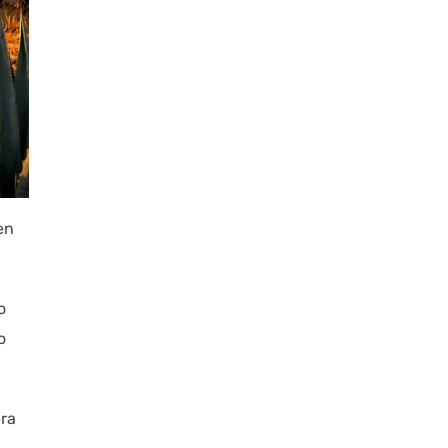
en
o
o
era