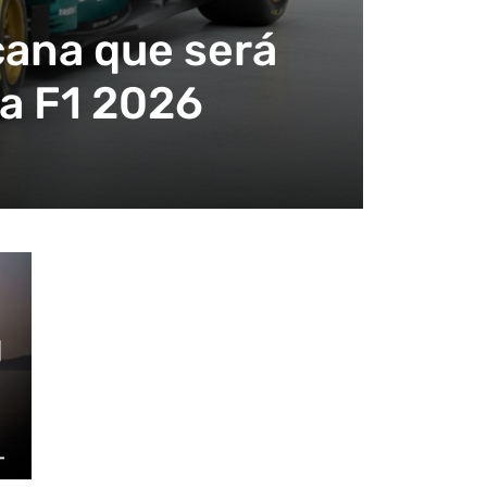
ana que será
la F1 2026