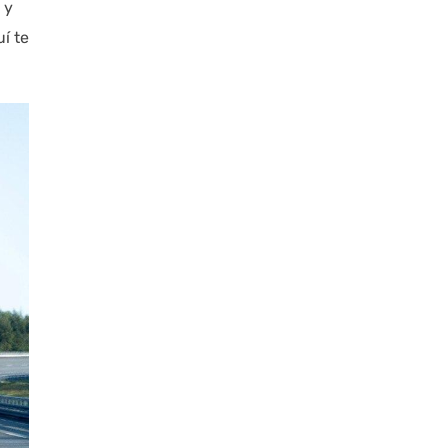
 y
í te