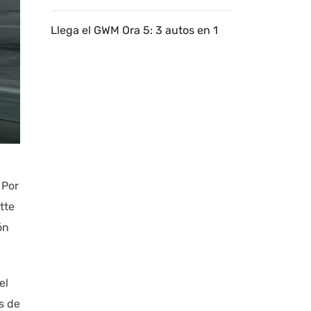
Llega el GWM Ora 5: 3 autos en 1
a
 Por
tte
ón
el
s de