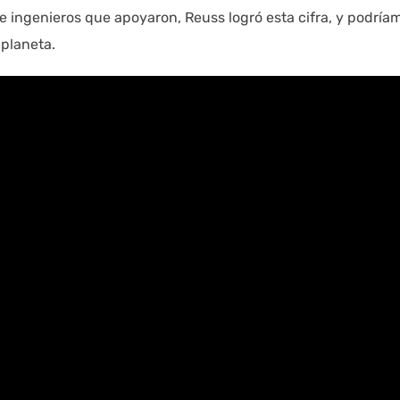
de ingenieros que apoyaron, Reuss logró esta cifra, y podría
 planeta.