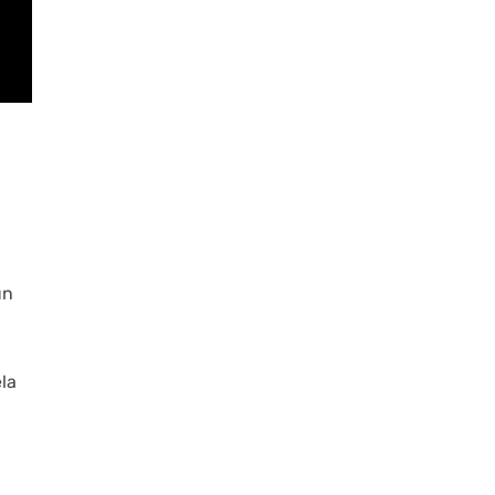
un
la