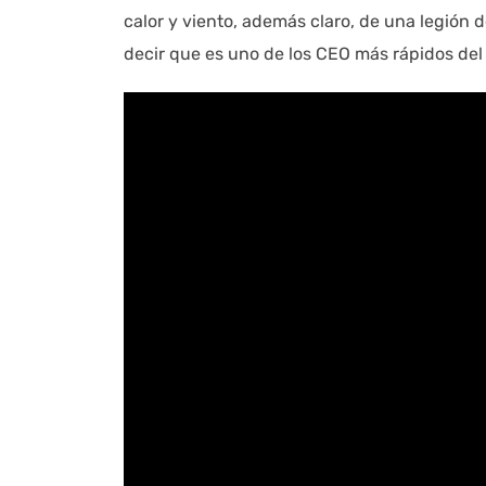
calor y viento, además claro, de una legión 
decir que es uno de los CEO más rápidos del