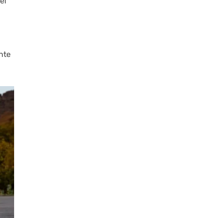
el
nte