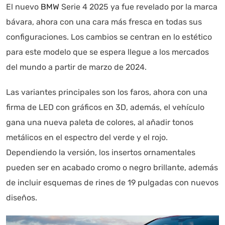
El nuevo
BMW
Serie 4 2025 ya fue revelado por la marca
bávara, ahora con una cara más fresca en todas sus
configuraciones. Los cambios se centran en lo estético
para este modelo que se espera llegue a los mercados
del mundo a partir de marzo de 2024.
Las variantes principales son los faros, ahora con una
firma de LED con gráficos en 3D, además, el vehículo
gana una nueva paleta de colores, al añadir tonos
metálicos en el espectro del verde y el rojo.
Dependiendo la versión, los insertos ornamentales
pueden ser en acabado cromo o negro brillante, además
Autoanalítica IA
Agente Inteligente
de incluir esquemas de rines de 19 pulgadas con nuevos
diseños.
Estoy aquí para encontrar lo que necesitas. ¿Qué estás
buscando? "Este asistente con IA (OpenAI) ofrece