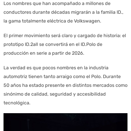
Los nombres que han acompañado a millones de
conductores durante décadas migrarán a la familia ID.,
la gama totalmente eléctrica de Volkswagen.
Autoanalítica IA
Agente Inteligente
El primer movimiento será claro y cargado de historia: el
Estoy aquí para encontrar lo que necesitas. ¿Qué estás
prototipo ID.2all se convertirá en el ID.Polo de
buscando? "Este asistente con IA (OpenAI) ofrece
producción en serie a partir de 2026.
información referencial que puede contener errores.
Asistente con IA en desarrollo. Autoanalítica optimiza
diariamente su exactitud."
La verdad es que pocos nombres en la industria
automotriz tienen tanto arraigo como el Polo. Durante
50 años ha estado presente en distintos mercados como
sinónimo de calidad, seguridad y accesibilidad
tecnológica.