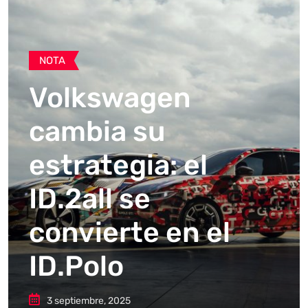
NOTA
Volkswagen
cambia su
estrategia: el
ID.2all se
convierte en el
ID.Polo
3 septiembre, 2025