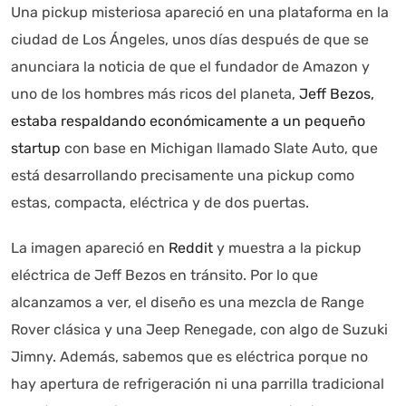
Una pickup misteriosa apareció en una plataforma en la
ciudad de Los Ángeles, unos días después de que se
Autoanalítica IA
Agente Inteligente
anunciara la noticia de que el fundador de Amazon y
uno de los hombres más ricos del planeta,
Jeff Bezos,
Estoy aquí para encontrar lo que necesitas. ¿Qué estás
estaba respaldando económicamente a un pequeño
buscando? "Este asistente con IA (OpenAI) ofrece
startup
con base en Michigan llamado Slate Auto, que
información referencial que puede contener errores.
Asistente con IA en desarrollo. Autoanalítica optimiza
está desarrollando precisamente una pickup como
diariamente su exactitud."
estas, compacta, eléctrica y de dos puertas.
La imagen apareció en
Reddit
y muestra a la pickup
eléctrica de Jeff Bezos en tránsito. Por lo que
alcanzamos a ver, el diseño es una mezcla de Range
Rover clásica y una Jeep Renegade, con algo de Suzuki
Jimny. Además, sabemos que es eléctrica porque no
hay apertura de refrigeración ni una parrilla tradicional