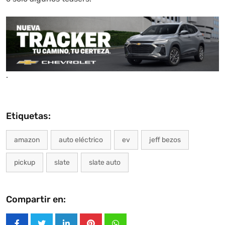
.
Etiquetas:
amazon
auto eléctrico
ev
jeff bezos
pickup
slate
slate auto
Compartir en: