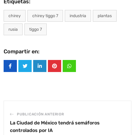
Etiquetas:
chirey
chirey tiggo 7
industria
plantas
rusia
tiggo 7
Compartir en:
LinkedIn
Pinterest
Whatsapp
PUBLICACIÓN ANTERIOR
La Ciudad de México tendrá semáforos
controlados por IA