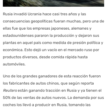
Autoanalítica IA
Agente Inteligente
Rusia invadió Ucrania hace casi tres años y las
Estoy aquí para encontrar lo que necesitas. ¿Qué estás
consecuencias geopolíticas fueran muchas, pero una de
buscando? "Este asistente con IA (OpenAI) ofrece
ellas fue que los empresas japoneses, alemanes y
información referencial que puede contener errores.
estadounidenses pararon la producción y dejaron sus
Asistente con IA en desarrollo. Autoanalítica optimiza
diariamente su exactitud."
plantas en aquel país como medida de presión política y
económica. Esto dejó un vacío en el mercado ruso por
productos diversos, desde comida rápida hasta
automóviles.
Uno de los grandes ganadores de esta reacción fueron
los fabricantes de autos chinos, que según reporta
Reuters
están ganando tracción en Rusia y ya tienen el
50% de las ventas de autos nuevos. La demanda por sus
coches los llevó a producir en Rusia, tomando las