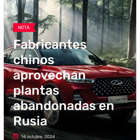
NOTA
Fabricantes
chinos
aprovechan
plantas
abandonadas en
Rusia
14 octubre, 2024