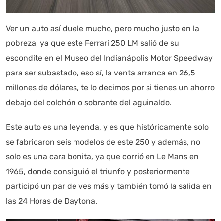
Ver un auto así duele mucho, pero mucho justo en la
pobreza, ya que este Ferrari 250 LM salió de su
escondite en el Museo del Indianápolis Motor Speedway
para ser subastado, eso sí, la venta arranca en 26,5
millones de dólares, te lo decimos por si tienes un ahorro
debajo del colchón o sobrante del aguinaldo.
Este auto es una leyenda, y es que históricamente solo
Autoanalítica IA
Agente Inteligente
se fabricaron seis modelos de este 250 y además, no
solo es una cara bonita, ya que corrió en Le Mans en
Estoy aquí para encontrar lo que necesitas. ¿Qué estás
1965, donde consiguió el triunfo y posteriormente
buscando? "Este asistente con IA (OpenAI) ofrece
participó un par de ves más y también tomó la salida en
información referencial que puede contener errores.
las 24 Horas de Daytona.
Asistente con IA en desarrollo. Autoanalítica optimiza
diariamente su exactitud."