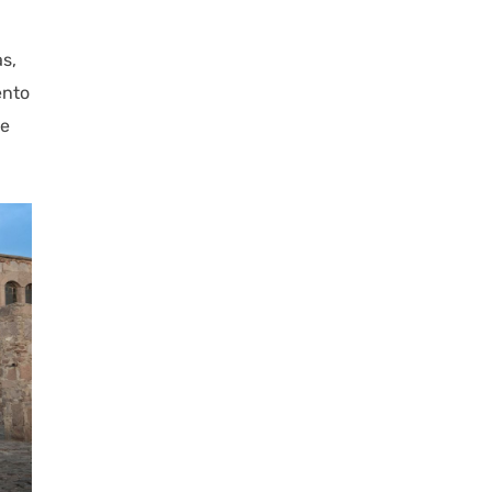
s,
ento
te