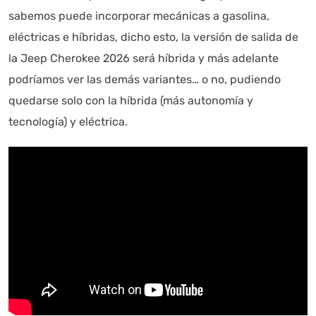
sabemos puede incorporar mecánicas a gasolina,
eléctricas e híbridas, dicho esto, la versión de salida de
la Jeep Cherokee 2026 será híbrida y más adelante
podríamos ver las demás variantes… o no, pudiendo
quedarse solo con la híbrida (más autonomía y
tecnología) y eléctrica.