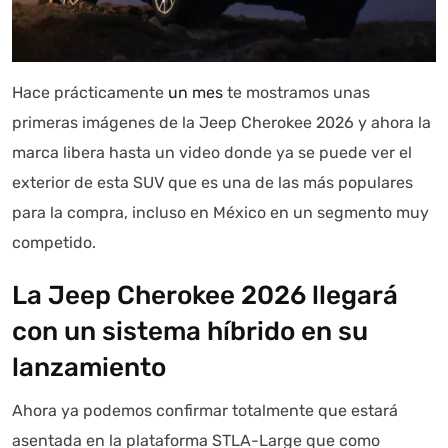
Autoanalítica IA
Hace prácticamente
un mes
te mostramos unas
Agente Inteligente
primeras imágenes de la Jeep Cherokee 2026 y ahora la
Estoy aquí para encontrar lo que necesitas. ¿Qué estás
marca libera hasta un video donde ya se puede ver el
buscando? "Este asistente con IA (OpenAI) ofrece
exterior de esta SUV que es una de las más populares
información referencial que puede contener errores.
para la compra, incluso en México en un segmento muy
Asistente con IA en desarrollo. Autoanalítica optimiza
competido.
diariamente su exactitud."
La Jeep Cherokee 2026 llegará
con un sistema híbrido en su
lanzamiento
Ahora ya podemos confirmar totalmente que estará
asentada en la plataforma STLA-Large que como