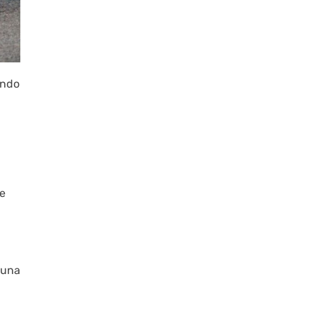
endo
de
 una