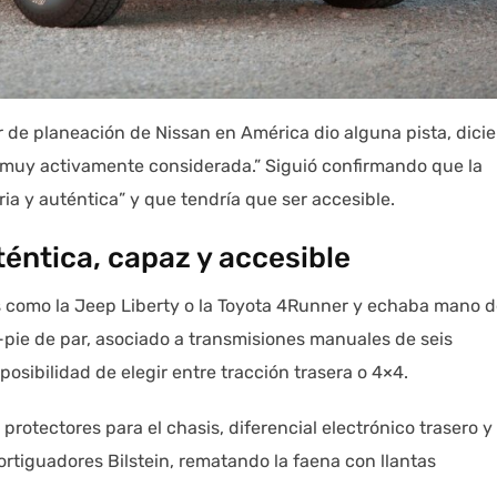
r de planeación de Nissan en América dio alguna pista, dici
 “muy activamente considerada.” Siguió confirmando que la
ia y auténtica” y que tendría que ser accesible.
éntica, capaz y accesible
UVs como la Jeep Liberty o la Toyota 4Runner y echaba mano 
b-pie de par, asociado a transmisiones manuales de seis
osibilidad de elegir entre tracción trasera o 4×4.
protectores para el chasis, diferencial electrónico trasero y
rtiguadores Bilstein, rematando la faena con llantas