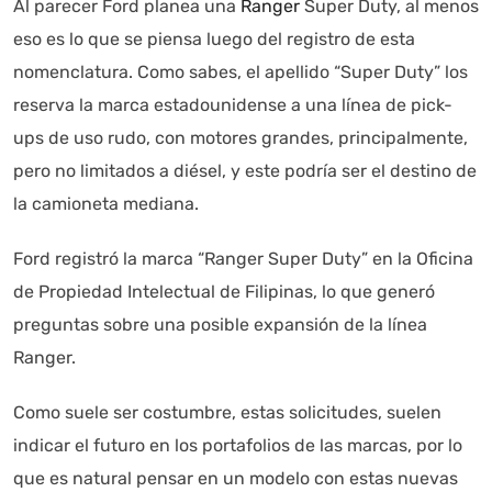
Al parecer Ford planea una
Ranger
Super Duty, al menos
Autoanalítica IA
Agente Inteligente
eso es lo que se piensa luego del registro de esta
Estoy aquí para encontrar lo que necesitas. ¿Qué estás
nomenclatura. Como sabes, el apellido “Super Duty” los
buscando? "Este asistente con IA (OpenAI) ofrece
reserva la marca estadounidense a una línea de pick-
información referencial que puede contener errores.
ups de uso rudo, con motores grandes, principalmente,
Asistente con IA en desarrollo. Autoanalítica optimiza
pero no limitados a diésel, y este podría ser el destino de
diariamente su exactitud."
la camioneta mediana.
Ford registró la marca “Ranger Super Duty” en la Oficina
de Propiedad Intelectual de Filipinas, lo que generó
preguntas sobre una posible expansión de la línea
Ranger.
Como suele ser costumbre, estas solicitudes, suelen
indicar el futuro en los portafolios de las marcas, por lo
que es natural pensar en un modelo con estas nuevas