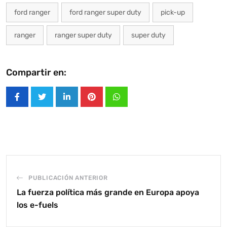
ford ranger
ford ranger super duty
pick-up
ranger
ranger super duty
super duty
Compartir en:
LinkedIn
Pinterest
Whatsapp
PUBLICACIÓN ANTERIOR
La fuerza política más grande en Europa apoya
los e-fuels